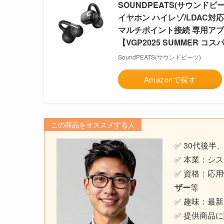
SOUNDPEATS(サウンドピ
イヤホン ハイレゾ/LDAC対応/Do
マルチポイント接続 専用アプリ
【VGP2025 SUMMER コ
SoundPEATS(サウンドピーツ)
Amazonで探す
この商品をオススメする人
✅ 30代後半
✅ 本業：シス
✅ 資格：応
ザー
等
✅ 趣味：最
✅ 提供商品