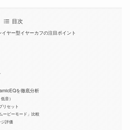
目次
？オープンイヤー型イヤーカフの注目ポイント
ン
namicEQを徹底分析
・低音）
ープリセット
」と「ムービーモード」比較
ージ評価