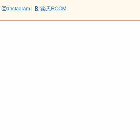
|
:instagram
|
:楽天ROOM