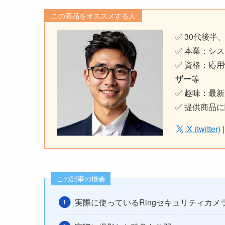
この商品をオススメする人
✅ 30代後半
✅ 本業：シス
✅ 資格：応
ザー
等
✅ 趣味：最
✅ 提供商品
:X (twitter)
この記事の概要
実際に使っているRingセキュリティカ